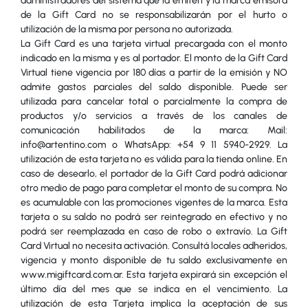
administradores del sistema que la emiten y la marca emisora
de la Gift Card no se responsabilizarán por el hurto o
utilización de la misma por persona no autorizada.
La Gift Card es una tarjeta virtual precargada con el monto
indicado en la misma y es al portador. El monto de la Gift Card
Virtual tiene vigencia por 180 días a partir de la emisión y NO
admite gastos parciales del saldo disponible. Puede ser
utilizada para cancelar total o parcialmente la compra de
productos y/o servicios a través de los canales de
comunicación habilitados de la marca: Mail:
info@artentino.com o WhatsApp: +54 9 11 5940-2929. La
utilización de esta tarjeta no es válida para la tienda online. En
caso de desearlo, el portador de la Gift Card podrá adicionar
otro medio de pago para completar el monto de su compra. No
es acumulable con las promociones vigentes de la marca. Esta
tarjeta o su saldo no podrá ser reintegrado en efectivo y no
podrá ser reemplazada en caso de robo o extravío. La Gift
Card Virtual no necesita activación. Consultá locales adheridos,
vigencia y monto disponible de tu saldo exclusivamente en
www.migiftcard.com.ar. Esta tarjeta expirará sin excepción el
último día del mes que se indica en el vencimiento. La
utilización de esta Tarjeta implica la aceptación de sus