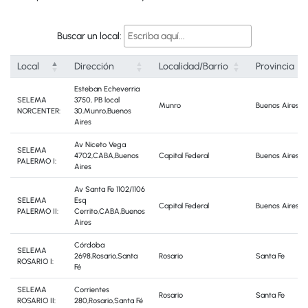
Buscar un local:
Local
Dirección
Localidad/Barrio
Provincia
Esteban Echeverria
SELEMA
3750, PB local
Munro
Buenos Aires
NORCENTER:
30,Munro,Buenos
Aires
Av Niceto Vega
SELEMA
4702,CABA,Buenos
Capital Federal
Buenos Aires
PALERMO I:
Aires
Av Santa Fe 1102/1106
SELEMA
Esq
Capital Federal
Buenos Aires
PALERMO II:
Cerrito,CABA,Buenos
Aires
Córdoba
SELEMA
2698,Rosario,Santa
Rosario
Santa Fe
ROSARIO I:
Fé
SELEMA
Corrientes
Rosario
Santa Fe
ROSARIO II:
280,Rosario,Santa Fé