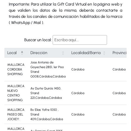
Importante: Para utilizar la Gift Card Virtual en la página web y
que validen los datos de la misma, deberás contactarte a
través de los canales de comunicación habilitados de la marca
( WhatsApp / Mail ).
Buscar un local:
Local
Dirección
Localidad/Barrio
Provincia
Jose Antonio de
MALLORCA
Goyechea 2851, 1er Piso
CORDOBA
Córdoba
Córdoba
Stand
SHOPPING:
G008,Córdoba,Córdoba
MALLORCA
Av Durte Quirós 1450,
NUEVO
Stand
Córdoba
Córdoba
CENTRO
221,Córdoba,Córdoba
SHOPPING:
MALLORCA
Bv Elias Yofre 1050 ,
PASEO DEL
Stand
Córdoba
Córdoba
JOCKEY:
409,Córdoba,Córdoba
MALLORCA