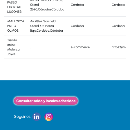
Av Damian Garat 3255,
PASEO
Stand
Córdoba
Córdoba
LIBERTAD
2690,Córdoba,Córdoba
LUGONES:
MALLORCA
Av Vélez Sarsfield,
PATIO
Stand 412 Planta
Córdoba
Córdoba
OLMOS:
Baja,Córdoba,Córdoba
Tienda
online
.
e-commerce
https://www
Mallorca
Joyas
Consultar saldo y locales adheridos
Seguinos