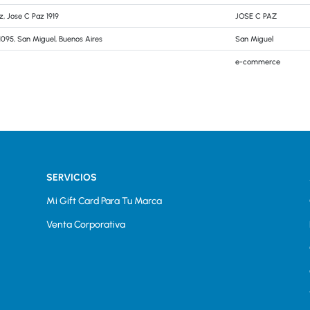
z, Jose C Paz 1919
JOSE C PAZ
1095, San Miguel, Buenos Aires
San Miguel
e-commerce
SERVICIOS
Mi Gift Card Para Tu Marca
Venta Corporativa