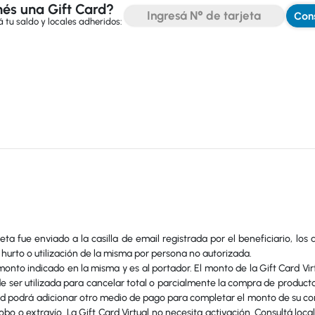
és una Gift Card?
Cons
 tu saldo y locales adheridos:
ta fue enviado a la casilla de email registrada por el beneficiario, los
 hurto o utilización de la misma por persona no autorizada.
monto indicado en la misma y es al portador. El monto de la Gift Card Virtu
e ser utilizada para cancelar total o parcialmente la compra de producto
ard podrá adicionar otro medio de pago para completar el monto de su com
o o extravío. La Gift Card Virtual no necesita activación. Consultá loca