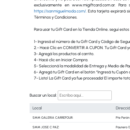
exclusivamente en www.migiftcard.com.ar. Para
https://sanmiguelmoda.com/.
Esta tarjeta expirará si
Términos y Condiciones.
Para usar tu Gift Card en la Tienda Online, seguí estos
1- Ingresá el número de tu Gift Card y Código de Seg
2.- Hacé Clic en CONVERTIR A CUPON. Tu Gift Card ya e
3- Agregá los productos al carrito.
4- Hacé clic en Iniciar Compra.
5- Seleccioná la modalidad de Entrega y Medio de Pa
6- Agregá tu Gift Card en el botón “Ingresá tu Cupón 
7- Listo! La Gift Card ya fue procesada! El importe total
Buscar un local:
Local
Direcci
SMM GALERIA CARREFOUR:
Pte Perón 
SMM JOSE C PAZ:
Paunero 1