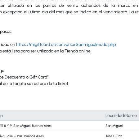
 ser utilizada en los puntos de venta adheridos de la marca en
n excepción el último día del mes que se indica en el vencimiento. La ut
 pasos:
uridad en
https://migiftcard.ar/conversorSanmiguelmoda.php
stá lista para ser utilizada en la Tienda online.
go.
de Descuento o Gift Card”.
 de la tarjeta se restará de tu ticket.
ón
Localidad/Barrio
111 8 Y 9, San Miguel, Buenos Aires
San Miguel
376, Jose C Paz, Buenos Aires
Jose C Paz