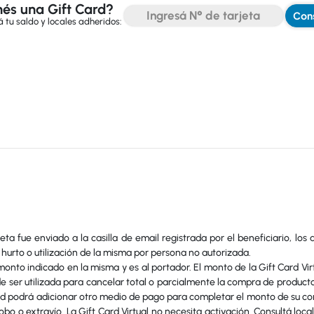
és una Gift Card?
Cons
 tu saldo y locales adheridos:
ta fue enviado a la casilla de email registrada por el beneficiario, los
 hurto o utilización de la misma por persona no autorizada.
monto indicado en la misma y es al portador. El monto de la Gift Card Virtu
e ser utilizada para cancelar total o parcialmente la compra de producto
ard podrá adicionar otro medio de pago para completar el monto de su com
o o extravío. La Gift Card Virtual no necesita activación. Consultá loca